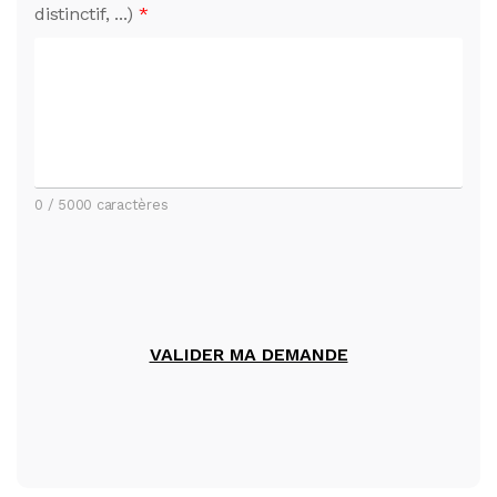
distinctif, ...)
*
0
/ 5000 caractères